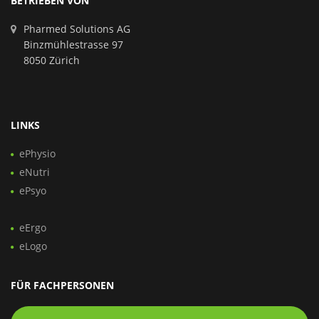
BETRIEBEN VON
Pharmed Solutions AG
Binzmühlestrasse 97
8050 Zürich
LINKS
ePhysio
eNutri
ePsyo
eErgo
eLogo
FÜR FACHPERSONEN