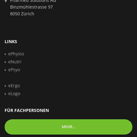
Pharmed Solutions AG
Binzmühlestrasse 97
8050 Zürich
LINKS
ePhysio
eNutri
ePsyo
eErgo
eLogo
FÜR FACHPERSONEN
MEHR...