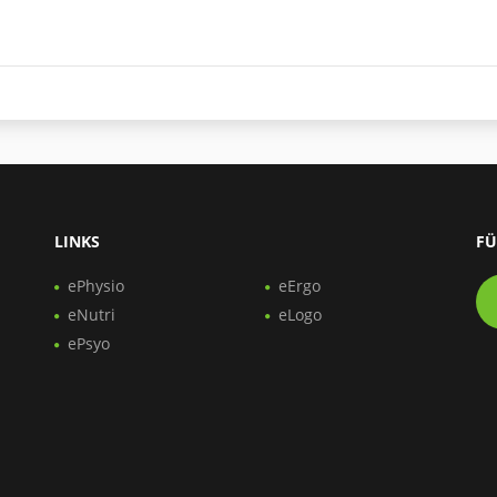
LINKS
FÜ
ePhysio
eErgo
eNutri
eLogo
ePsyo