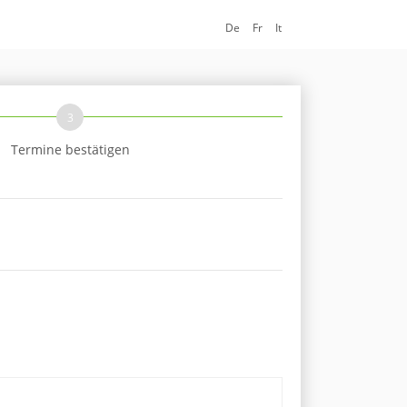
De
Fr
It
3
Termine bestätigen