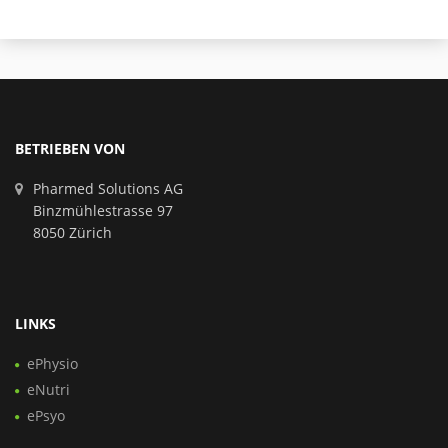
BETRIEBEN VON
Pharmed Solutions AG
Binzmühlestrasse 97
8050 Zürich
LINKS
ePhysio
eNutri
ePsyo