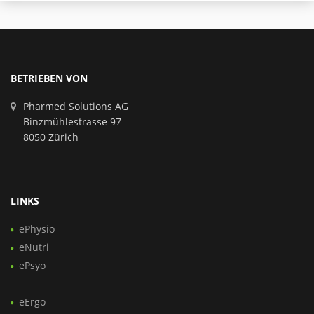
BETRIEBEN VON
Pharmed Solutions AG
Binzmühlestrasse 97
8050 Zürich
LINKS
ePhysio
eNutri
ePsyo
eErgo