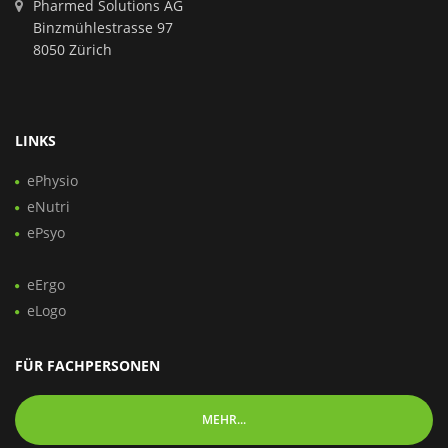
Pharmed Solutions AG
Binzmühlestrasse 97
8050 Zürich
LINKS
ePhysio
eNutri
ePsyo
eErgo
eLogo
FÜR FACHPERSONEN
MEHR...