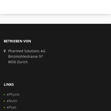
BETRIEBEN VON
Pharmed Solutions AG
Binzmühlestrasse 97
8050 Zürich
LINKS
ePhysio
eNutri
ePsyo