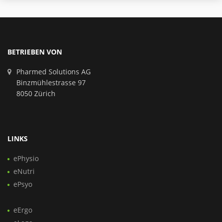
BETRIEBEN VON
Pharmed Solutions AG
Binzmühlestrasse 97
8050 Zürich
LINKS
ePhysio
eNutri
ePsyo
eErgo