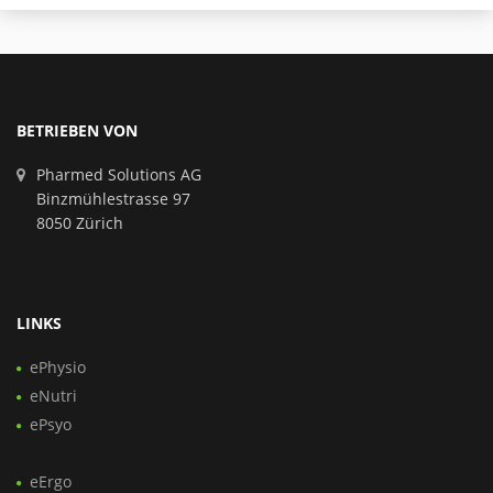
BETRIEBEN VON
Pharmed Solutions AG
Binzmühlestrasse 97
8050 Zürich
LINKS
ePhysio
eNutri
ePsyo
eErgo