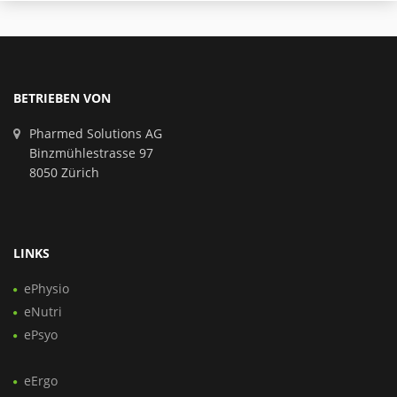
BETRIEBEN VON
Pharmed Solutions AG
Binzmühlestrasse 97
8050 Zürich
LINKS
ePhysio
eNutri
ePsyo
eErgo