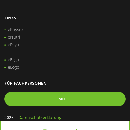
LINKS
ePhysio
eNutri
ePsyo
eErgo
eLogo
FÜR FACHPERSONEN
MEHR...
2026
|
Datenschutzerklärung