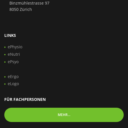
Binzmühlestrasse 97
8050 Zürich
LINKS
ePhysio
eNutri
ePsyo
eErgo
eLogo
FÜR FACHPERSONEN
MEHR...