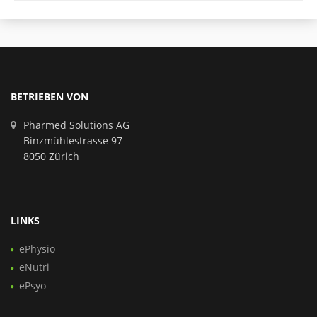
BETRIEBEN VON
Pharmed Solutions AG
Binzmühlestrasse 97
8050 Zürich
LINKS
ePhysio
eNutri
ePsyo