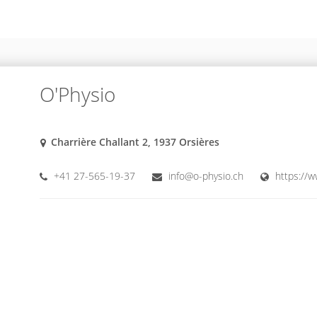
O'Physio
Charrière Challant 2, 1937 Orsières
+41 27-565-19-37
info@o-physio.ch
https://w