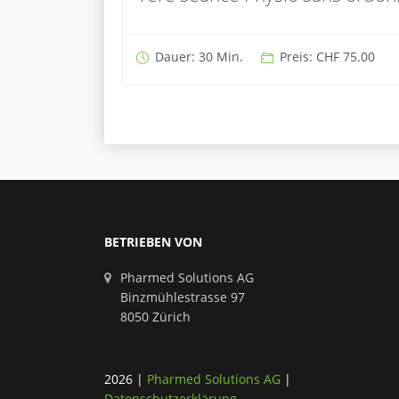
Dauer: 30 Min.
Preis: CHF 75.00
BETRIEBEN VON
Pharmed Solutions AG
Binzmühlestrasse 97
8050 Zürich
2026
|
Pharmed Solutions AG
|
Datenschutzerklärung