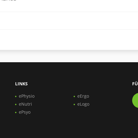
LINKS
FÜ
ePhysio
eErgo
eNutri
eLogo
ePsyo