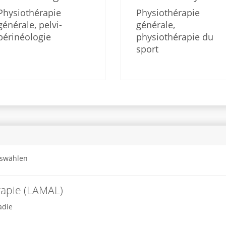
Physiothérapie
Physiothérapie
générale, pelvi-
générale,
périnéologie
physiothérapie du
sport
uswählen
rapie (LAMAL)
adie