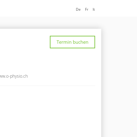
De
Fr
It
Termin buchen
ww.o-physio.ch