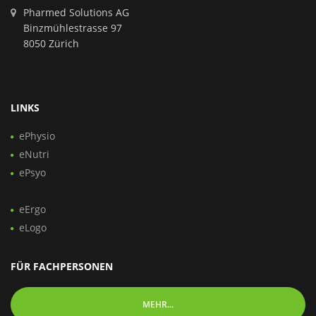
Pharmed Solutions AG
Binzmühlestrasse 97
8050 Zürich
LINKS
ePhysio
eNutri
ePsyo
eErgo
eLogo
FÜR FACHPERSONEN
MEHR...