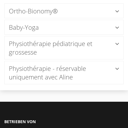
Ortho-Bionomy®
Baby-Yoga
Physiothérapie pédiatrique et
grossesse
Physiothérapie - réservable
uniquement avec Aline
BETRIEBEN VON