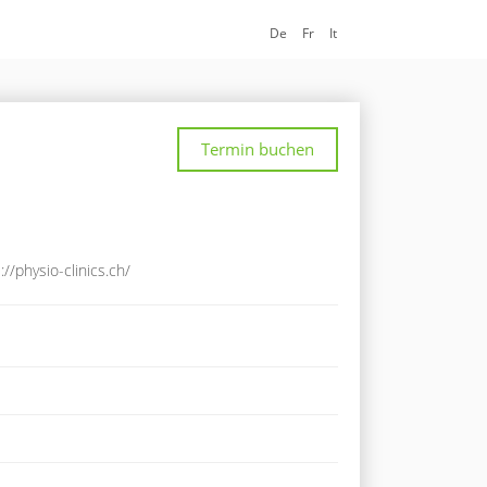
De
Fr
It
Termin buchen
://physio-clinics.ch/