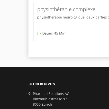
physiothérapie complexe
physiothérapie neurologique, deux parties d
Dauer: 45 Min.
BETRIEBEN VON
Pharmed Solutions AG
Binzmühlestrasse 97
8050 Zürich