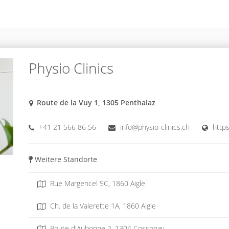
Physio Clinics
Route de la Vuy 1, 1305 Penthalaz
+41 21 566 86 56
info@physio-clinics.ch
https
Weitere Standorte
Rue Margencel 5C, 1860 Aigle
Ch. de la Valerette 1A, 1860 Aigle
Route d'Aubonne 2, 1304 Cossonay