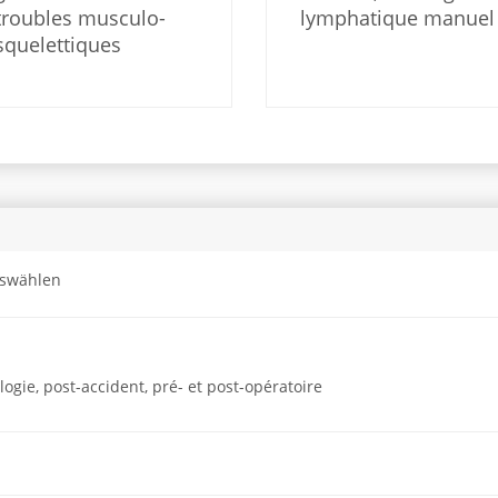
troubles musculo-
lymphatique manuel
squelettiques
uswählen
gie, post-accident, pré- et post-opératoire