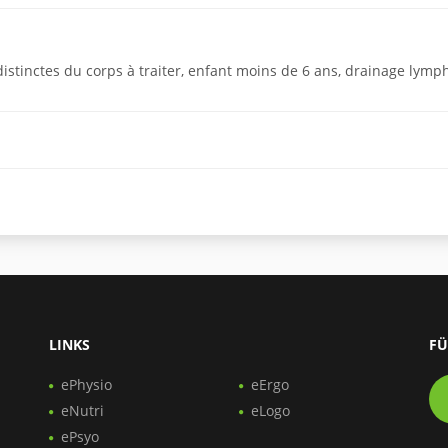
istinctes du corps à traiter, enfant moins de 6 ans, drainage lymp
LINKS
FÜ
ePhysio
eErgo
eNutri
eLogo
ePsyo