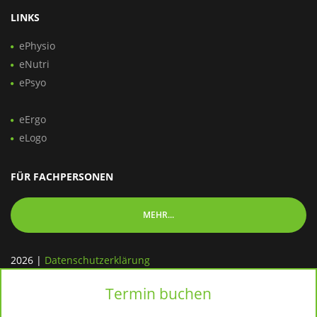
LINKS
ePhysio
eNutri
ePsyo
eErgo
eLogo
FÜR FACHPERSONEN
MEHR...
2026
|
Datenschutzerklärung
Termin buchen