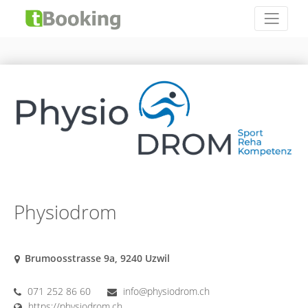
Physiodrom
Brumoosstrasse 9a, 9240 Uzwil
071 252 86 60
info@physiodrom.ch
https://physiodrom.ch