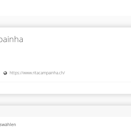
painha
https://www.ritacampainha.ch/
uswählen