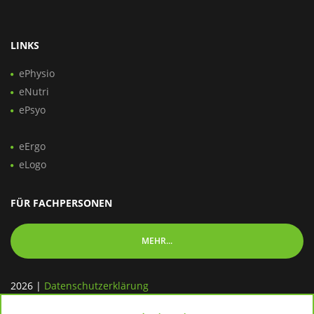
LINKS
ePhysio
eNutri
ePsyo
eErgo
eLogo
FÜR FACHPERSONEN
MEHR...
2026
|
Datenschutzerklärung