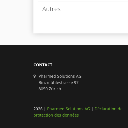
Autres
CONTACT
Pharmed Solutions AG
Binzmühlestrasse 97
8050 Zürich
2026
|
Pharmed Solutions AG
|
Déclaration de
protection des données