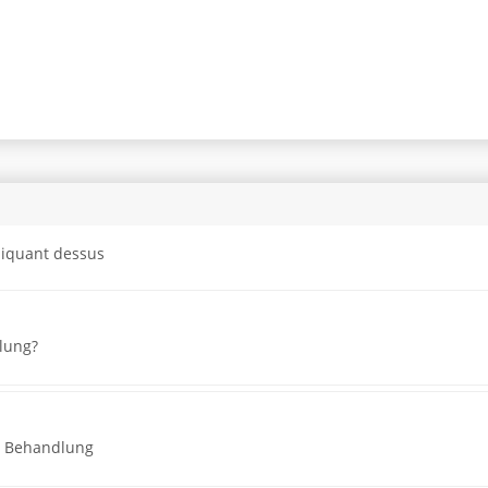
cliquant dessus
lung?
in Behandlung