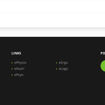
LINKS
PO
ePhysio
eErgo
eNutri
eLogo
ePsyo