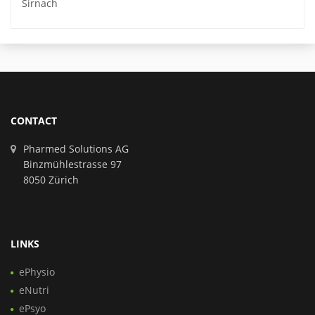
Sirnach
CONTACT
Pharmed Solutions AG
Binzmühlestrasse 97
8050 Zürich
LINKS
ePhysio
eNutri
ePsyo