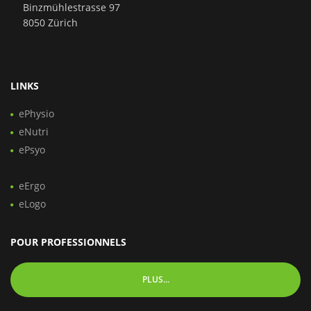
Binzmühlestrasse 97
8050 Zürich
LINKS
ePhysio
eNutri
ePsyo
eErgo
eLogo
POUR PROFESSIONNELS
PLUS...