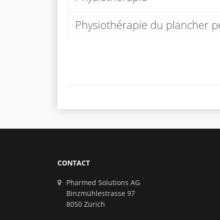
Physiothérapie du plancher p
CONTACT
Pharmed Solutions AG
Binzmühlestrasse 97
8050 Zürich