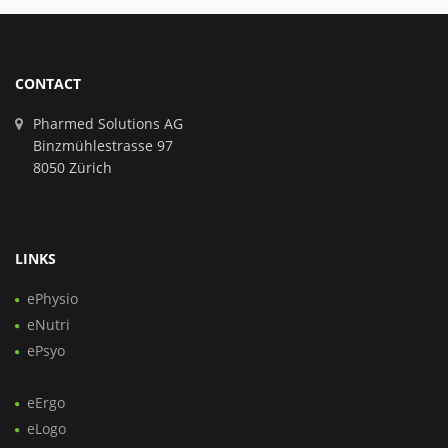
CONTACT
Pharmed Solutions AG
Binzmühlestrasse 97
8050 Zürich
LINKS
ePhysio
eNutri
ePsyo
eErgo
eLogo