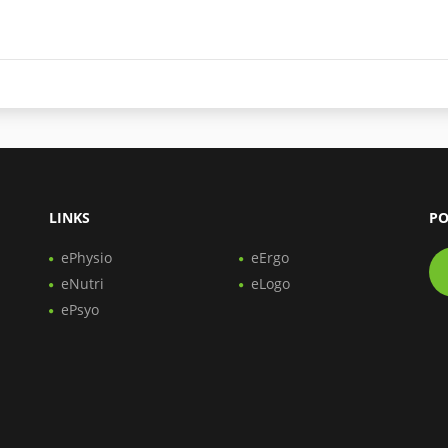
LINKS
PO
ePhysio
eErgo
eNutri
eLogo
ePsyo