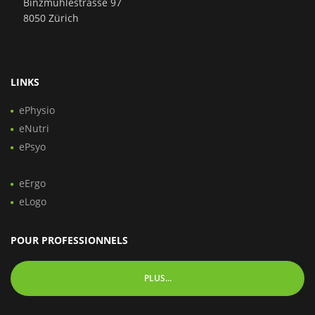
Binzmühlestrasse 97
8050 Zürich
LINKS
ePhysio
eNutri
ePsyo
eErgo
eLogo
POUR PROFESSIONNELS
PLUS...