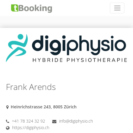
Frank Arends
Heinrichstrasse 243, 8005 Zürich
+41 78 324 32 92
info@digiphysio.ch
https://digiphysio.ch