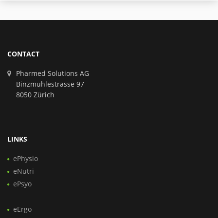
CONTACT
Pharmed Solutions AG
Binzmühlestrasse 97
8050 Zürich
LINKS
ePhysio
eNutri
ePsyo
eErgo