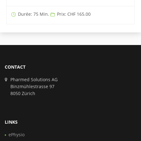
Durée: 75 Min.
Prix: CHF 165.00
CONTACT
Pharmed Solutions AG
Binzmühlestrasse 97
8050 Zürich
LINKS
ePhysio