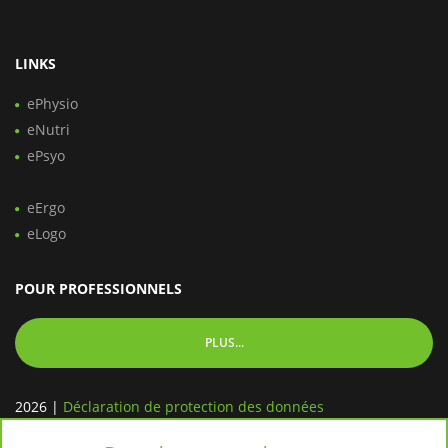
LINKS
ePhysio
eNutri
ePsyo
eErgo
eLogo
POUR PROFESSIONNELS
PLUS...
2026
|
Déclaration de protection des données