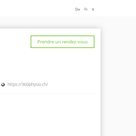
De
Fr
It
Prendre un rendez-vous
https://360physio.ch/