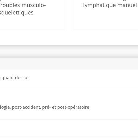
troubles musculo-
lymphatique manuel
squelettiques
cliquant dessus
gie, post-accident, pré- et post-opératoire