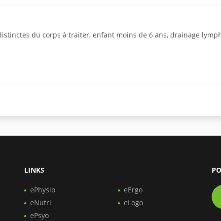
istinctes du corps à traiter, enfant moins de 6 ans, drainage lymp
LINKS
PO
ePhysio
eErgo
eNutri
eLogo
ePsyo