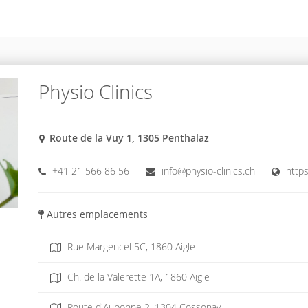
Physio Clinics
Route de la Vuy 1, 1305 Penthalaz
+41 21 566 86 56
info@physio-clinics.ch
https
Autres emplacements
Rue Margencel 5C, 1860 Aigle
Ch. de la Valerette 1A, 1860 Aigle
Route d'Aubonne 2, 1304 Cossonay