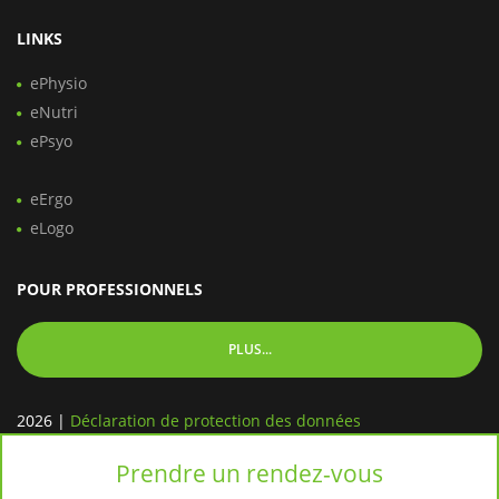
LINKS
ePhysio
eNutri
ePsyo
eErgo
eLogo
POUR PROFESSIONNELS
PLUS...
2026
|
Déclaration de protection des données
Prendre un rendez-vous