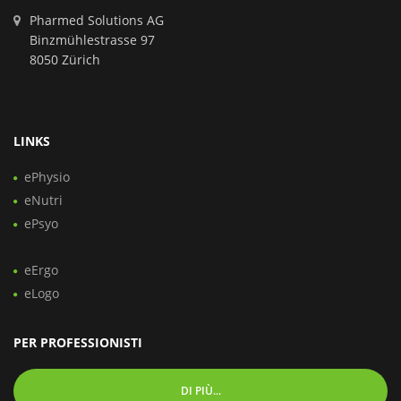
Pharmed Solutions AG
Binzmühlestrasse 97
8050 Zürich
LINKS
ePhysio
eNutri
ePsyo
eErgo
eLogo
PER PROFESSIONISTI
DI PIÙ...