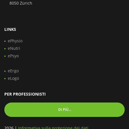
8050 Zürich
LINKS
ePhysio
eNutri
ePsyo
eErgo
eLogo
PER PROFESSIONISTI
DI PIÙ...
2026
|
Informativa sulla protezione dei dati