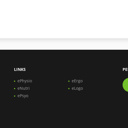
LINKS
PE
ePhysio
eErgo
eNutri
eLogo
ePsyo