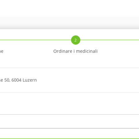
2
ne
Ordinare i medicinali
se 50, 6004 Luzern