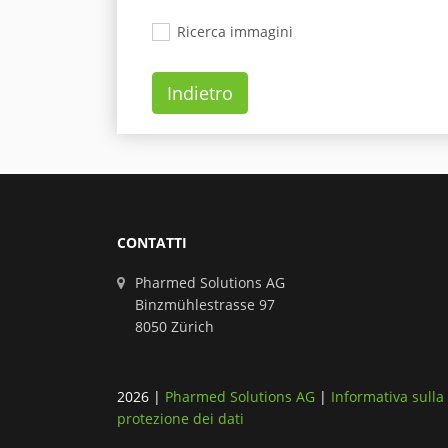
Ricerca immagini
Indietro
CONTATTI
Pharmed Solutions AG
Binzmühlestrasse 97
8050 Zürich
2026
|
Pharmed Solutions AG
|
Informativa sulla
protezione dei dati