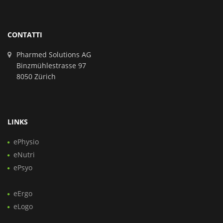
CONTATTI
Pharmed Solutions AG
Binzmühlestrasse 97
8050 Zürich
LINKS
ePhysio
eNutri
ePsyo
eErgo
eLogo