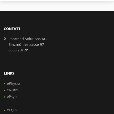
CONTATTI
Pharmed Solutions AG
Binzmühlestrasse 97
8050 Zürich
LINKS
ePhysio
eNutri
ePsyo
eErgo