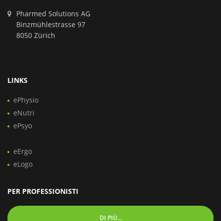
Pharmed Solutions AG
Binzmühlestrasse 97
8050 Zürich
LINKS
ePhysio
eNutri
ePsyo
eErgo
eLogo
PER PROFESSIONISTI
DI PIÙ...