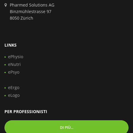
Pharmed Solutions AG
Binzmühlestrasse 97
8050 Zürich
LINKS
ePhysio
eNutri
ePsyo
eErgo
eLogo
PER PROFESSIONISTI
DI PIÙ...