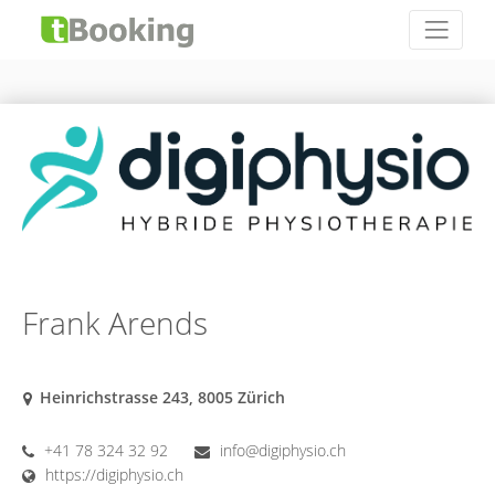
Frank Arends
Heinrichstrasse 243, 8005 Zürich
+41 78 324 32 92
info@digiphysio.ch
https://digiphysio.ch