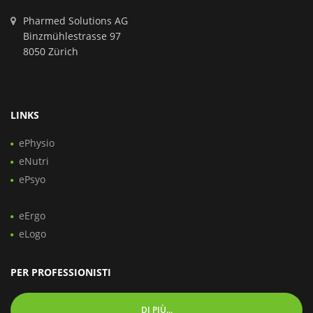
Pharmed Solutions AG
Binzmühlestrasse 97
8050 Zürich
LINKS
ePhysio
eNutri
ePsyo
eErgo
eLogo
PER PROFESSIONISTI
DI PIÙ...