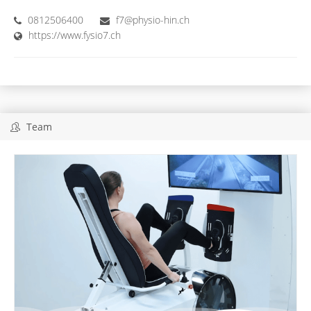
0812506400
f7@physio-hin.ch
https://www.fysio7.ch
Team