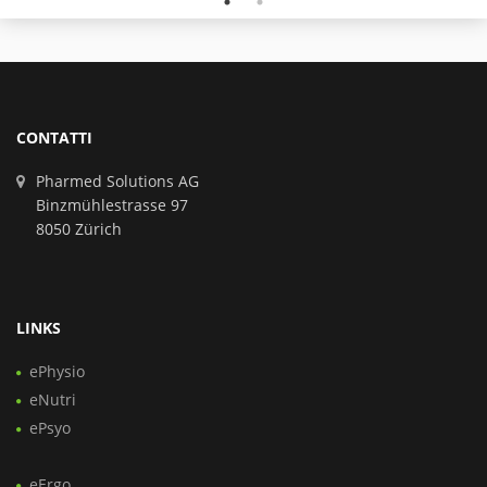
CONTATTI
Pharmed Solutions AG
Binzmühlestrasse 97
8050 Zürich
LINKS
ePhysio
eNutri
ePsyo
eErgo