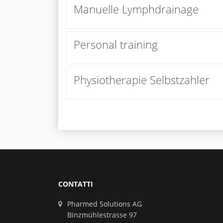
Manuelle Lymphdrainage
Personal training
Physiotherapie Selbstzahler
CONTATTI
Pharmed Solutions AG
Binzmühlestrasse 97