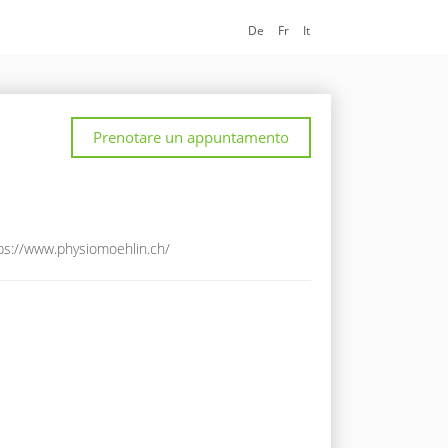
De
Fr
It
Prenotare un appuntamento
ps://www.physiomoehlin.ch/