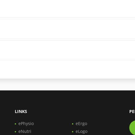
LINKS
PE
ePhysio
eErgo
eNutri
eLogo