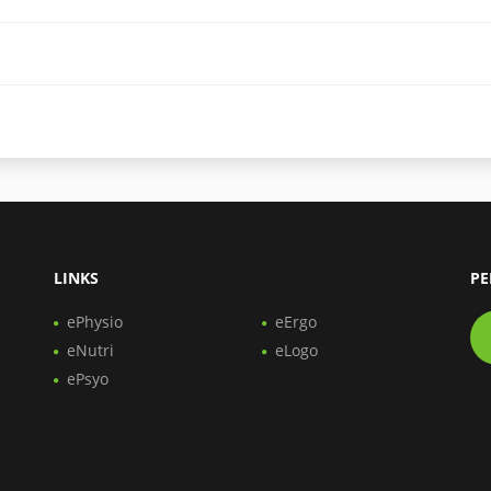
LINKS
PE
ePhysio
eErgo
eNutri
eLogo
ePsyo