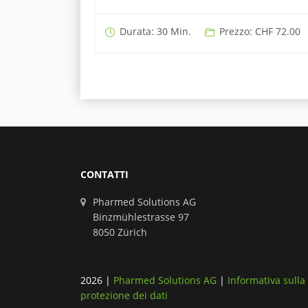
Durata: 30 Min.
Prezzo: CHF 72.00
CONTATTI
Pharmed Solutions AG
Binzmühlestrasse 97
8050 Zürich
2026
|
Pharmed Solutions AG
|
Informativa sulla
protezione dei dati