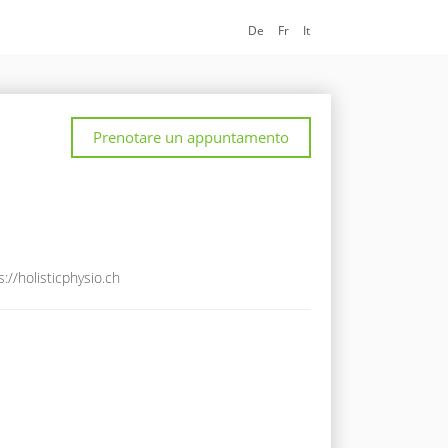
De
Fr
It
Prenotare un appuntamento
s://holisticphysio.ch