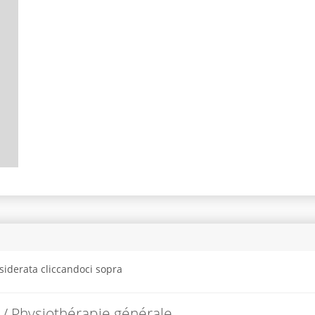
siderata cliccandoci sopra
 / Physiothérapie générale