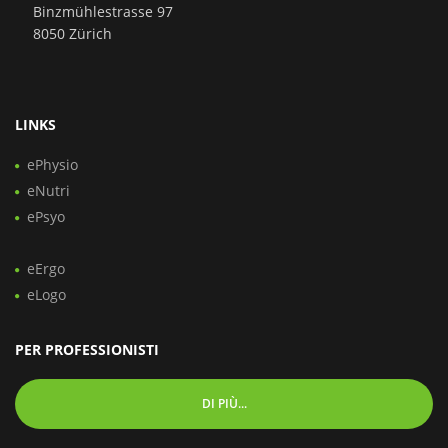
Binzmühlestrasse 97
8050 Zürich
LINKS
ePhysio
eNutri
ePsyo
eErgo
eLogo
PER PROFESSIONISTI
DI PIÙ...