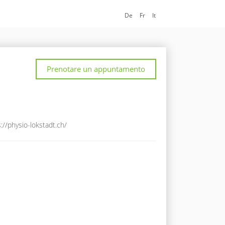
De
Fr
It
Prenotare un appuntamento
://physio-lokstadt.ch/