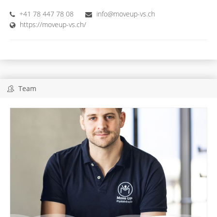
+41 78 447 78 08
info@moveup-vs.ch
https://moveup-vs.ch/
Team