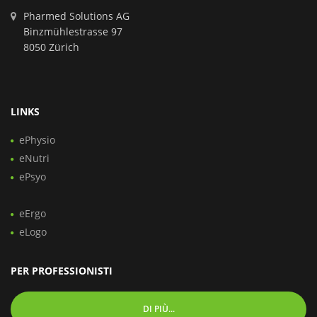
Pharmed Solutions AG
Binzmühlestrasse 97
8050 Zürich
LINKS
ePhysio
eNutri
ePsyo
eErgo
eLogo
PER PROFESSIONISTI
DI PIÙ...