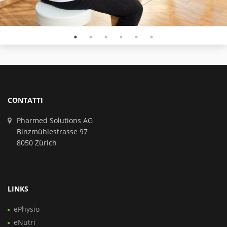
CONTATTI
Pharmed Solutions AG
Binzmühlestrasse 97
8050 Zürich
LINKS
ePhysio
eNutri